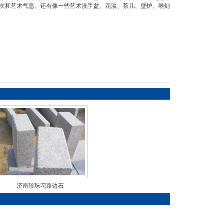
次和艺术气息。还有像一些艺术洗手盆、花湓、茶几、壁炉、雕刻
济南珍珠花路边石