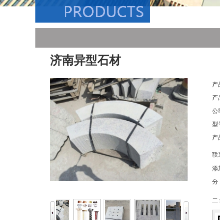
济南异型石材
产
产
公
型
产
联
添
分
二 