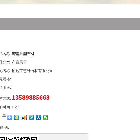
品名称:
济南异型石材
品分类:
产品展示
司名称:
招远市慧升石材有限公司
号规格:
品用途:
13589885668
系方式:
加时间:
16/05/11
 享:
维 码: