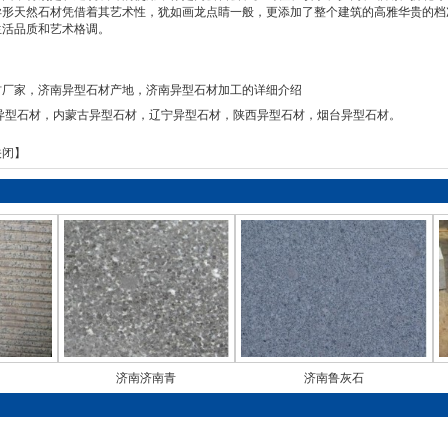
异形天然石材凭借着其艺术性，犹如画龙点睛一般，更添加了整个建筑的高雅华贵的档
生活品质和艺术格调。
材厂家，济南异型石材产地，济南异型石材加工的详细介绍
异型石材
，
内蒙古异型石材
，
辽宁异型石材
，
陕西异型石材
，
烟台异型石材
。
关闭
】
济南济南青
济南鲁灰石